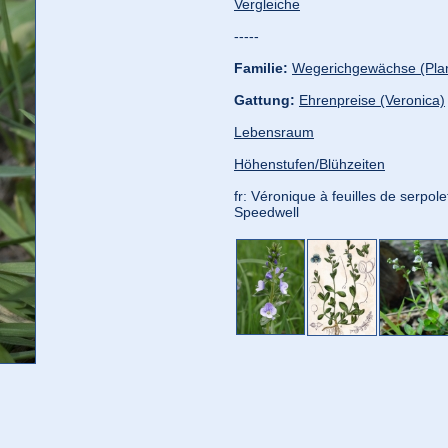
Vergleiche
-----
Familie:
Wegerichgewächse (Pla
Gattung:
Ehrenpreise (Veronica)
Lebensraum
Höhenstufen/Blühzeiten
fr: Véronique à feuilles de serpolet
Speedwell