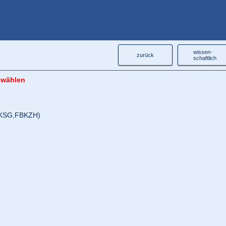
wissen-
zurück
schaftlich
 wählen
KSG,
FBKZH)