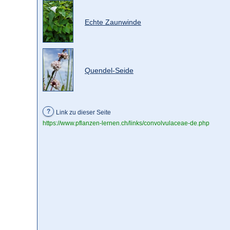
Echte Zaunwinde
Quendel-Seide
?
Link zu dieser Seite
https://www.pflanzen-lernen.ch/links/convolvulaceae-de.php