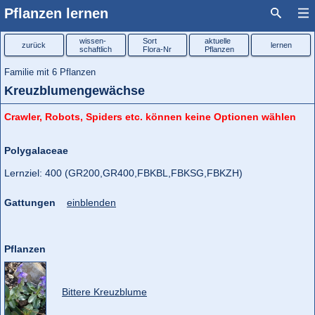
Pflanzen lernen
wissen-
Sort
aktuelle
zurück
lernen
schaftlich
Flora-Nr
Pflanzen
Familie mit 6 Pflanzen
Kreuzblumengewächse
Crawler, Robots, Spiders etc. können keine Optionen wählen
Polygalaceae
Lernziel: 400 (GR200,
GR400,
FBKBL,
FBKSG,
FBKZH)
Gattungen
einblenden
Pflanzen
Bittere Kreuzblume