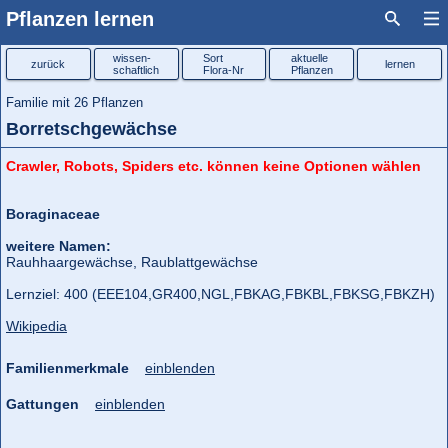
Pflanzen lernen
wissen-
Sort
aktuelle
zurück
lernen
schaftlich
Flora-Nr
Pflanzen
Familie mit 26 Pflanzen
Borretschgewächse
Crawler, Robots, Spiders etc. können keine Optionen wählen
Boraginaceae
weitere Namen:
Rauhhaargewächse, Raublattgewächse
Lernziel: 400 (EEE104,
GR400,
NGL,
FBKAG,
FBKBL,
FBKSG,
FBKZH)
Wikipedia
Familienmerkmale
einblenden
Gattungen
einblenden