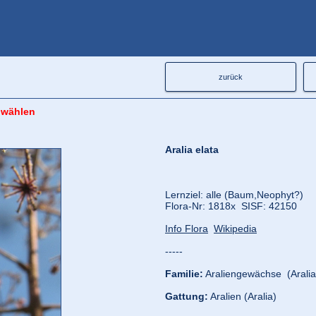
zurück
 wählen
Aralia elata
Lernziel: alle (Baum,
Neophyt?)
Flora‑Nr: 1818x SISF: 42150
Info Flora
Wikipedia
-----
Familie:
Araliengewächse (Arali
Gattung:
Aralien (Aralia)