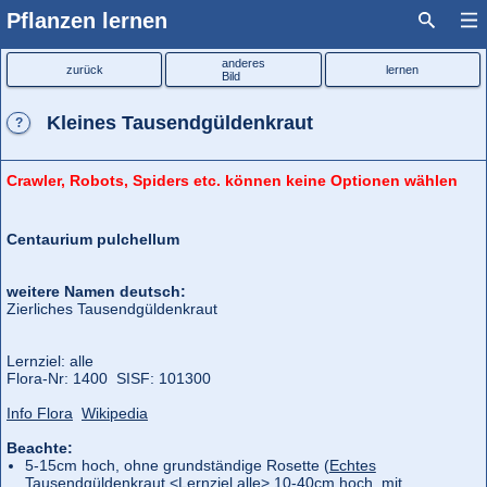
Pflanzen lernen
anderes
zurück
lernen
Bild
Kleines Tausendgüldenkraut
?
Crawler, Robots, Spiders etc. können keine Optionen wählen
Centaurium pulchellum
weitere Namen deutsch:
Zierliches Tausendgüldenkraut
Lernziel: alle
Flora‑Nr: 1400 SISF: 101300
Info Flora
Wikipedia
Beachte:
5-15cm hoch, ohne grundständige Rosette (
Echtes
Tausendgüldenkraut
<Lernziel alle> 10-40cm hoch, mit