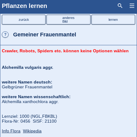
Pflanzen lernen
anderes
zurück
lernen
Bild
Gemeiner Frauenmantel
?
Crawler, Robots, Spiders etc. können keine Optionen wählen
Alchemilla vulgaris aggr.
weitere Namen deutsch:
Gelbgrüner Frauenmantel
weitere Namen wissenschaftlich:
Alchemilla xanthochlora aggr.
Lernziel: 1000 (NGL,
FBKBL)
Flora‑Nr: 0456 SISF: 21100
Info Flora
Wikipedia