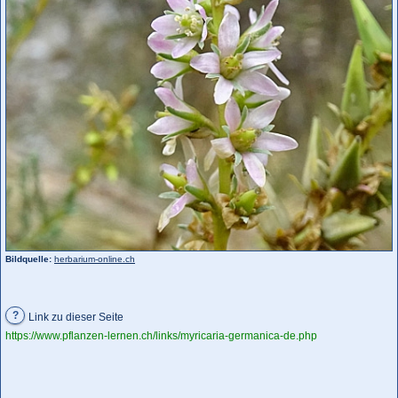
Bildquelle:
herbarium-online.ch
?
Link zu dieser Seite
https://www.pflanzen-lernen.ch/links/myricaria-germanica-de.php