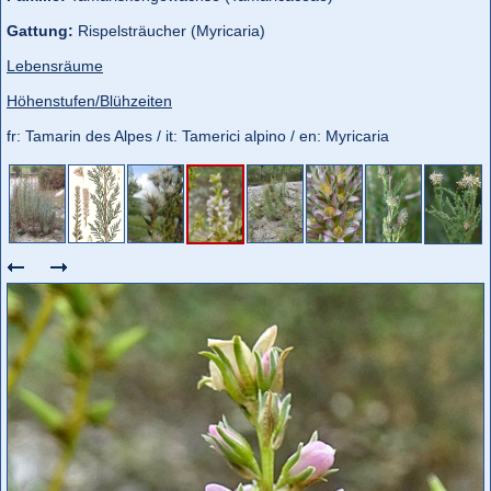
Gattung:
Rispelsträucher (Myricaria)
Lebensräume
Höhenstufen/Blühzeiten
fr: Tamarin des Alpes / it: Tamerici alpino / en: Myricaria