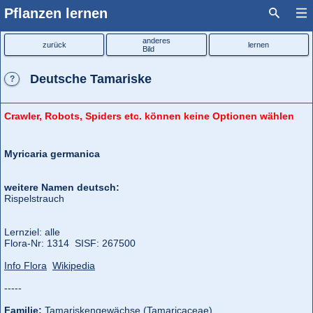
Pflanzen lernen
anderes
zurück
lernen
Bild
Deutsche Tamariske
?
Crawler, Robots, Spiders etc. können keine Optionen wählen
Myricaria germanica
weitere Namen deutsch:
Rispelstrauch
Lernziel: alle
Flora‑Nr: 1314 SISF: 267500
Info Flora
Wikipedia
-----
Familie:
Tamariskengewächse (Tamaricaceae)