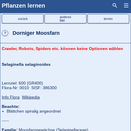
Pflanzen lernen
anderes
zurück
lernen
Bild
Dorniger Moosfarn
?
Crawler, Robots, Spiders etc. können keine Optionen wählen
Selaginella selaginoides
Lernziel: 600 (GR400)
Flora‑Nr: 0010 SISF: 386300
Info Flora
Wikipedia
Beachte:
Blättchen spiralig angeordnet
-----
Familie:
Moosfarngewächse (Selaginellaceae)