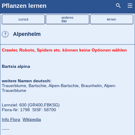
Pflanzen lernen
anderes
zurück
lernen
Bild
Alpenhelm
?
Crawler, Robots, Spiders etc. können keine Optionen wählen
Bartsia alpina
weitere Namen deutsch:
Trauerblume, Bartschie, Alpen-Bartschie, Braunhelm, Alpen-
Trauerblume
Lernziel: 600 (GR400,
FBKSG)
Flora‑Nr: 1798 SISF: 58700
Info Flora
Wikipedia
-----