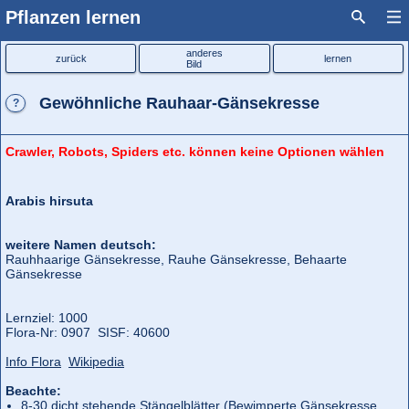
Pflanzen lernen
anderes
zurück
lernen
Bild
Gewöhnliche Rauhaar-Gänsekresse
?
Crawler, Robots, Spiders etc. können keine Optionen wählen
Arabis hirsuta
weitere Namen deutsch:
Rauhhaarige Gänsekresse, Rauhe Gänsekresse, Behaarte
Gänsekresse
Lernziel: 1000
Flora‑Nr: 0907 SISF: 40600
Info Flora
Wikipedia
Beachte:
8-30 dicht stehende Stängelblätter (
Bewimperte Gänsekresse