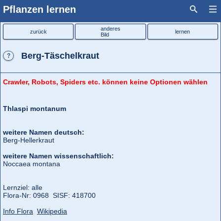
Pflanzen lernen
anderes
zurück
lernen
Bild
Berg-Täschelkraut
?
Crawler, Robots, Spiders etc. können keine Optionen wählen
Thlaspi montanum
weitere Namen deutsch:
Berg-Hellerkraut
weitere Namen wissenschaftlich:
Noccaea montana
Lernziel: alle
Flora‑Nr: 0968 SISF: 418700
Info Flora
Wikipedia