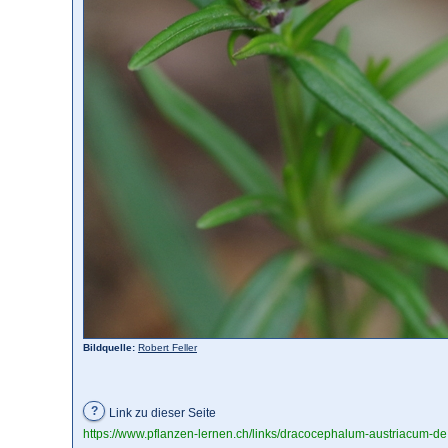
Bildquelle:
Robert Feller
?
Link zu dieser Seite
https://www.pflanzen-lernen.ch/links/dracocephalum-austriacum-d