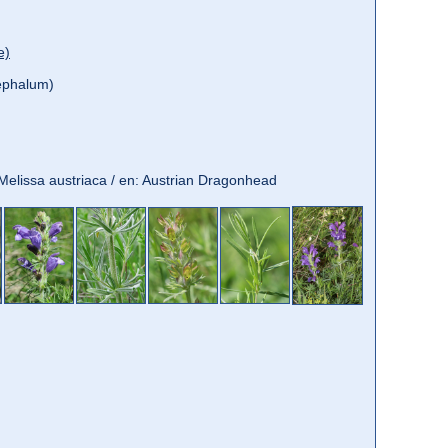
e)
ephalum)
: Melissa austriaca / en: Austrian Dragonhead