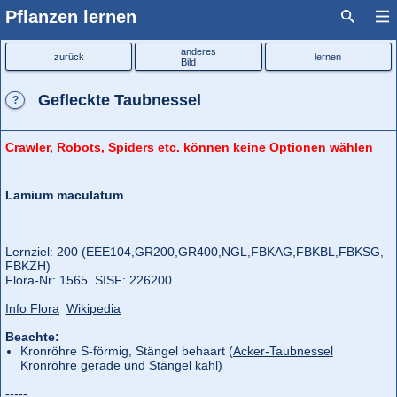
Pflanzen lernen
anderes
zurück
lernen
Bild
Gefleckte Taubnessel
?
Crawler, Robots, Spiders etc. können keine Optionen wählen
Lamium maculatum
Lernziel: 200 (EEE104,
GR200,
GR400,
NGL,
FBKAG,
FBKBL,
FBKSG,
FBKZH)
Flora‑Nr: 1565 SISF: 226200
Info Flora
Wikipedia
Beachte:
Kronröhre S-förmig, Stängel behaart (
Acker-Taubnessel
Kronröhre gerade und Stängel kahl)
-----