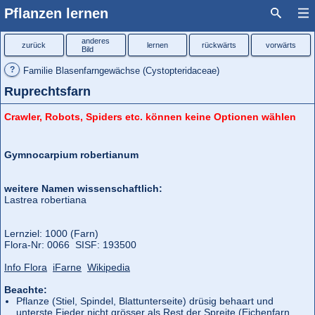
Pflanzen lernen
anderes
zurück
lernen
rückwärts
vorwärts
Bild
?
Familie Blasenfarngewächse (Cystopteridaceae)
Ruprechtsfarn
Crawler, Robots, Spiders etc. können keine Optionen wählen
Gymnocarpium robertianum
weitere Namen wissenschaftlich:
Lastrea robertiana
Lernziel: 1000 (Farn)
Flora‑Nr: 0066 SISF: 193500
Info Flora
iFarne
Wikipedia
Beachte:
Pflanze (Stiel, Spindel, Blattunterseite) drüsig behaart und
unterste Fieder nicht grösser als Rest der Spreite (
Eichenfarn