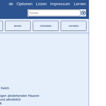
de
Optionen
Listen
Impressum
Lernen
lernen
rückwärts
vorwärts
e Kelch
nigen abstehenden Haaren
und allmählich
tt