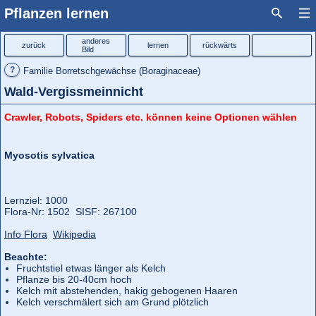
Pflanzen lernen
anderes
zurück
lernen
rückwärts
Bild
?
Familie Borretschgewächse (Boraginaceae)
Wald-Vergissmeinnicht
Crawler, Robots, Spiders etc. können keine Optionen wählen
Myosotis sylvatica
Lernziel: 1000
Flora‑Nr: 1502 SISF: 267100
Info Flora
Wikipedia
Beachte:
Fruchtstiel etwas länger als Kelch
Pflanze bis 20-40cm hoch
Kelch mit abstehenden, hakig gebogenen Haaren
Kelch verschmälert sich am Grund plötzlich