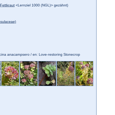
Fettkraut
<Lernziel 1000 (NGL)> gezähnt)
ssulaceae)
racina anacampsero / en: Love-restoring Stonecrop