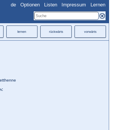
de
Optionen
Listen
Impressum
Lernen
lernen
rückwärts
vorwärts
etthenne
h: