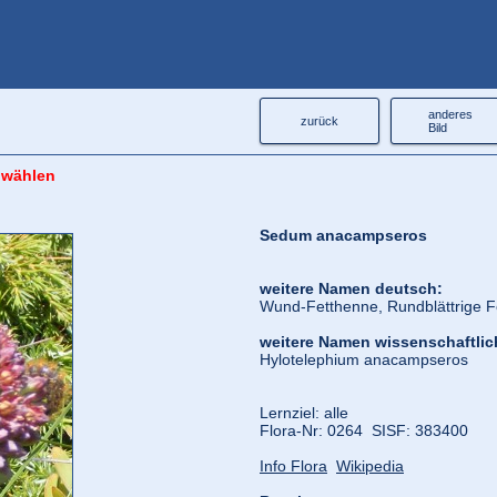
anderes
zurück
Bild
 wählen
Sedum anacampseros
weitere Namen deutsch:
Wund-Fetthenne, Rundblättrige F
weitere Namen wissenschaftlic
Hylotelephium anacampseros
Lernziel: alle
Flora‑Nr: 0264 SISF: 383400
Info Flora
Wikipedia