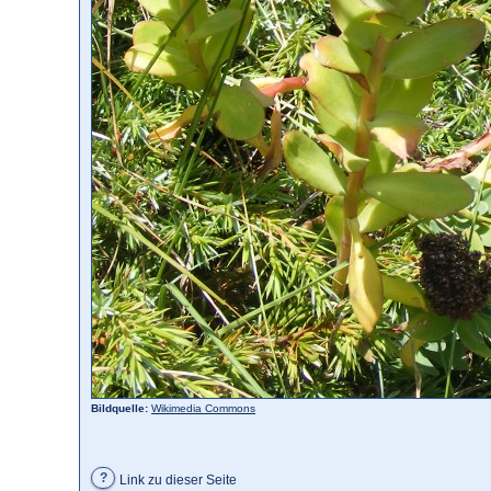
Bildquelle:
Wikimedia Commons
?
Link zu dieser Seite