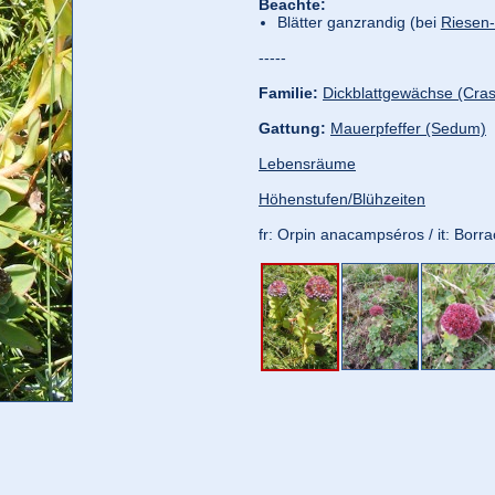
Beachte:
Blätter ganzrandig (bei
Riesen-
-----
Familie:
Dickblattgewächse (Cra
Gattung:
Mauerpfeffer (Sedum)
Lebensräume
Höhenstufen/Blühzeiten
fr: Orpin anacampséros / it: Bor