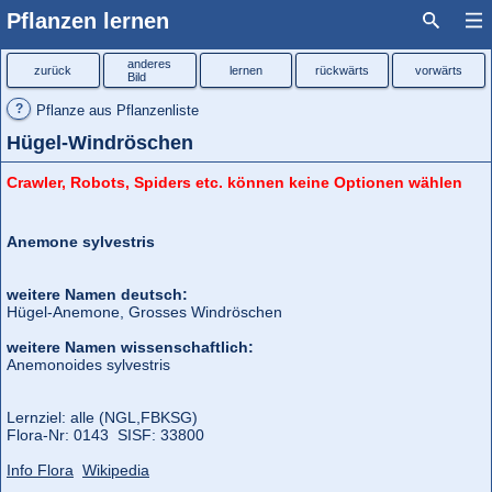
Pflanzen lernen
anderes
zurück
lernen
rückwärts
vorwärts
Bild
?
Pflanze aus Pflanzenliste
Hügel-Windröschen
Crawler, Robots, Spiders etc. können keine Optionen wählen
Anemone sylvestris
weitere Namen deutsch:
Hügel-Anemone, Grosses Windröschen
weitere Namen wissenschaftlich:
Anemonoides sylvestris
Lernziel: alle (NGL,
FBKSG)
Flora‑Nr: 0143 SISF: 33800
Info Flora
Wikipedia