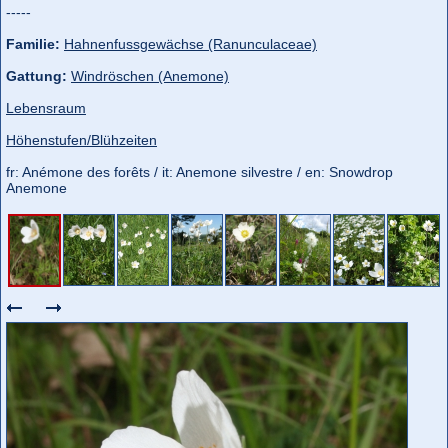
-----
Familie:
Hahnenfussgewächse (Ranunculaceae)
Gattung:
Windröschen (Anemone)
Lebensraum
Höhenstufen/Blühzeiten
fr: Anémone des forêts / it: Anemone silvestre / en: Snowdrop
Anemone