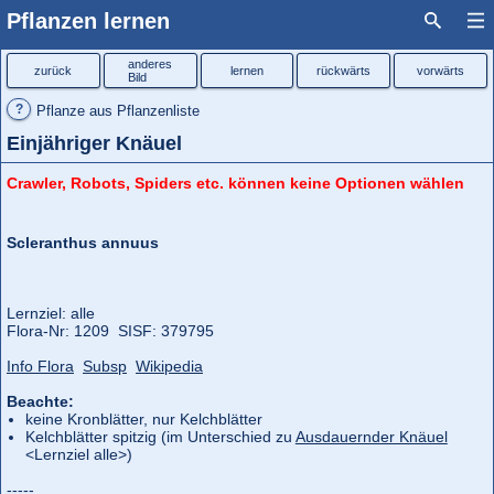
Pflanzen lernen
anderes
zurück
lernen
rückwärts
vorwärts
Bild
?
Pflanze aus Pflanzenliste
Einjähriger Knäuel
Crawler, Robots, Spiders etc. können keine Optionen wählen
Scleranthus annuus
Lernziel: alle
Flora‑Nr: 1209 SISF: 379795
Info Flora
Subsp
Wikipedia
Beachte:
keine Kronblätter, nur Kelchblätter
Kelchblätter spitzig (im Unterschied zu
Ausdauernder Knäuel
<Lernziel alle>)
-----