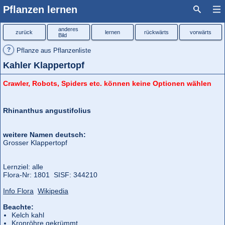
Pflanzen lernen
anderes
zurück
lernen
rückwärts
vorwärts
Bild
?
Pflanze aus Pflanzenliste
Kahler Klappertopf
Crawler, Robots, Spiders etc. können keine Optionen wählen
Rhinanthus angustifolius
weitere Namen deutsch:
Grosser Klappertopf
Lernziel: alle
Flora‑Nr: 1801 SISF: 344210
Info Flora
Wikipedia
Beachte:
Kelch kahl
Kronröhre gekrümmt