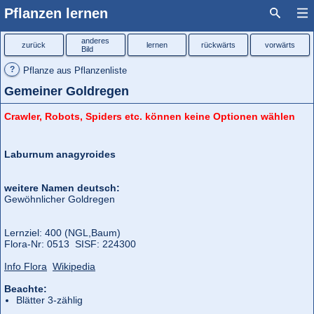
Pflanzen lernen
anderes
zurück
lernen
rückwärts
vorwärts
Bild
?
Pflanze aus Pflanzenliste
Gemeiner Goldregen
Crawler, Robots, Spiders etc. können keine Optionen wählen
Laburnum anagyroides
weitere Namen deutsch:
Gewöhnlicher Goldregen
Lernziel: 400 (NGL,
Baum)
Flora‑Nr: 0513 SISF: 224300
Info Flora
Wikipedia
Beachte:
Blätter 3-zählig