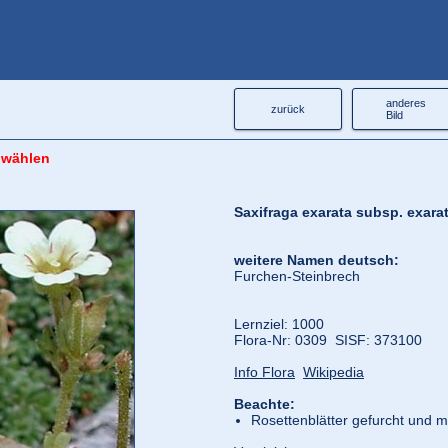
anderes
zurück
Bild
 wählen
Saxifraga exarata subsp. exara
weitere Namen deutsch:
Furchen-Steinbrech
Lernziel: 1000
Flora‑Nr: 0309 SISF: 373100
Info Flora
Wikipedia
Beachte:
Rosettenblätter gefurcht und mi