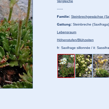
Vergleiche
-----
Familie:
Steinbrechgewächse (Sa
Gattung:
Steinbreche (Saxifraga
Lebensraum
Höhenstufen/Blühzeiten
fr: Saxifrage sillonnée / it: Sassi