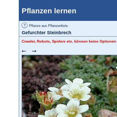
Pflanzen lernen
?
Pflanze aus Pflanzenliste
Gefurchter Steinbrech
Crawler, Robots, Spiders etc. können keine Optionen