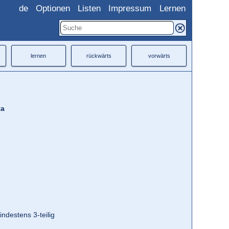
de
Optionen
Listen
Impressum
Lernen
lernen
rückwärts
vorwärts
ta
ndestens 3-teilig