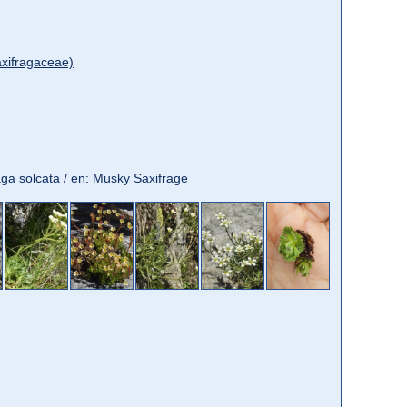
xifragaceae)
)
fraga solcata / en: Musky Saxifrage