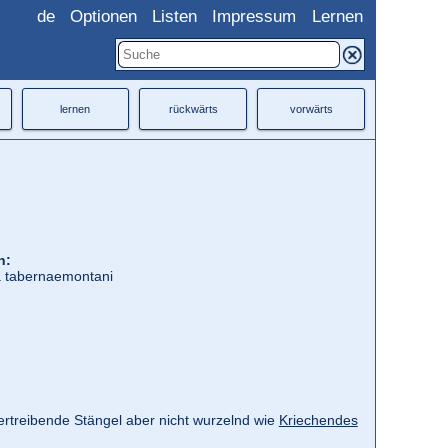
de
Optionen
Listen
Impressum
Lernen
lernen
rückwärts
vorwärts
h:
la tabernaemontani
rtreibende Stängel aber nicht wurzelnd wie
Kriechendes