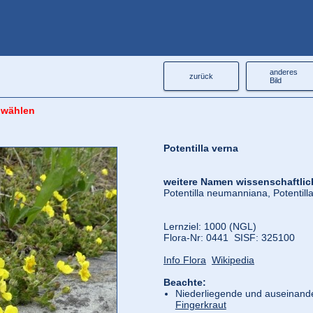
anderes
zurück
Bild
 wählen
Potentilla verna
weitere Namen wissenschaftlic
Potentilla neumanniana, Potentil
Lernziel: 1000 (NGL)
Flora‑Nr: 0441 SISF: 325100
Info Flora
Wikipedia
Beachte:
Niederliegende und auseinande
Fingerkraut