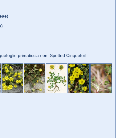
eae)
a)
nquefoglie primaticcia / en: Spotted Cinquefoil