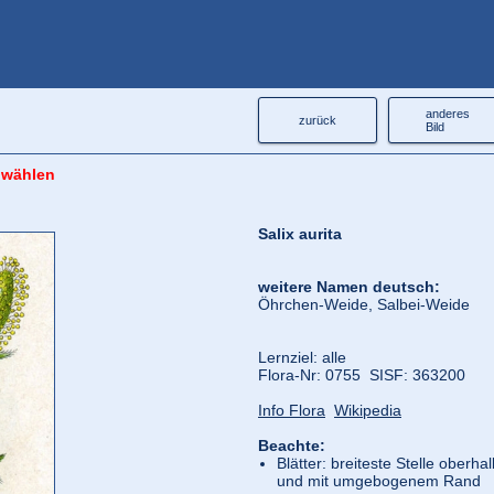
anderes
zurück
Bild
 wählen
Salix aurita
weitere Namen deutsch:
Öhrchen-Weide, Salbei-Weide
Lernziel: alle
Flora‑Nr: 0755 SISF: 363200
Info Flora
Wikipedia
Beachte:
Blätter: breiteste Stelle oberha
und mit umgebogenem Rand