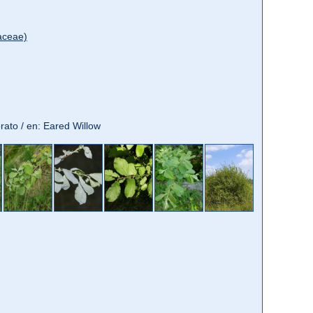
aceae)
dorato / en: Eared Willow