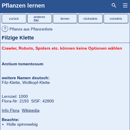
Pflanzen lernen
anderes
zurück
lernen
rückwärts
vorwärts
Bild
?
Pflanze aus Pflanzenliste
Filzige Klette
Crawler, Robots, Spiders etc. können keine Optionen wählen
Arctium tomentosum
weitere Namen deutsch:
Filz-Klette, Wollkopf-Klette
Lernziel: 1000
Flora‑Nr: 2193 SISF: 42800
Info Flora
Wikipedia
Beachte:
Hülle spinnwebig