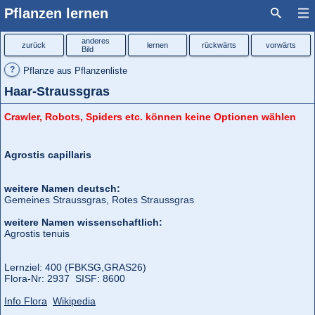
Pflanzen lernen
anderes
zurück
lernen
rückwärts
vorwärts
Bild
?
Pflanze aus Pflanzenliste
Haar-Straussgras
Crawler, Robots, Spiders etc. können keine Optionen wählen
Agrostis capillaris
weitere Namen deutsch:
Gemeines Straussgras, Rotes Straussgras
weitere Namen wissenschaftlich:
Agrostis tenuis
Lernziel: 400 (FBKSG,
GRAS26)
Flora‑Nr: 2937 SISF: 8600
Info Flora
Wikipedia