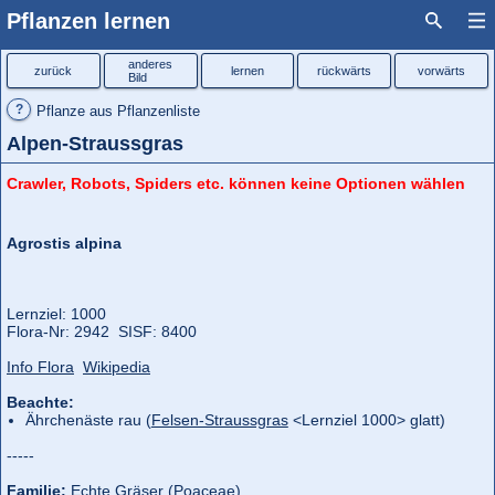
Pflanzen lernen
anderes
zurück
lernen
rückwärts
vorwärts
Bild
?
Pflanze aus Pflanzenliste
Alpen-Straussgras
Crawler, Robots, Spiders etc. können keine Optionen wählen
Agrostis alpina
Lernziel: 1000
Flora‑Nr: 2942 SISF: 8400
Info Flora
Wikipedia
Beachte:
Ährchenäste rau (
Felsen-Straussgras
<Lernziel 1000> glatt)
-----
Familie:
Echte Gräser (Poaceae)