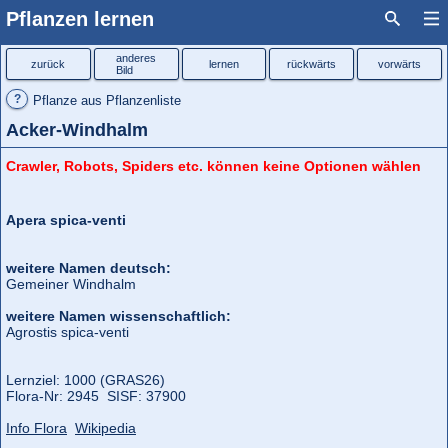
Pflanzen lernen
anderes
zurück
lernen
rückwärts
vorwärts
Bild
?
Pflanze aus Pflanzenliste
Acker-Windhalm
Crawler, Robots, Spiders etc. können keine Optionen wählen
Apera spica-venti
weitere Namen deutsch:
Gemeiner Windhalm
weitere Namen wissenschaftlich:
Agrostis spica-venti
Lernziel: 1000 (GRAS26)
Flora‑Nr: 2945 SISF: 37900
Info Flora
Wikipedia