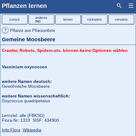
Pflanzen lernen
anderes
zurück
lernen
rückwärts
vorwärts
Bild
?
Pflanze aus Pflanzenliste
Gemeine Moosbeere
Crawler, Robots, Spiders etc. können keine Optionen wählen
Vaccinium oxycoccos
weitere Namen deutsch:
Gewöhnliche Moosbeere
weitere Namen wissenschaftlich:
Oxycoccus quadripetalus
Lernziel: alle (FBKSG)
Flora‑Nr: 1333 SISF: 434900
Info Flora
Wikipedia