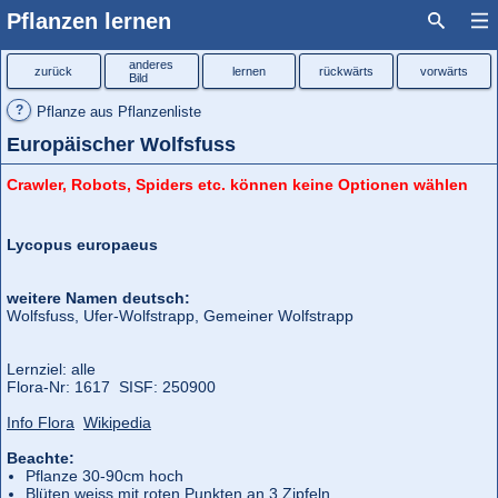
Pflanzen lernen
anderes
zurück
lernen
rückwärts
vorwärts
Bild
?
Pflanze aus Pflanzenliste
Europäischer Wolfsfuss
Crawler, Robots, Spiders etc. können keine Optionen wählen
Lycopus europaeus
weitere Namen deutsch:
Wolfsfuss, Ufer-Wolfstrapp, Gemeiner Wolfstrapp
Lernziel: alle
Flora‑Nr: 1617 SISF: 250900
Info Flora
Wikipedia
Beachte:
Pflanze 30-90cm hoch
Blüten weiss mit roten Punkten an 3 Zipfeln