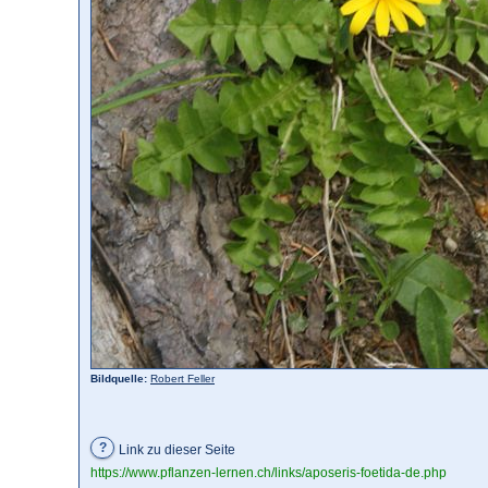
Bildquelle:
Robert Feller
?
Link zu dieser Seite
https://www.pflanzen-lernen.ch/links/aposeris-foetida-de.php