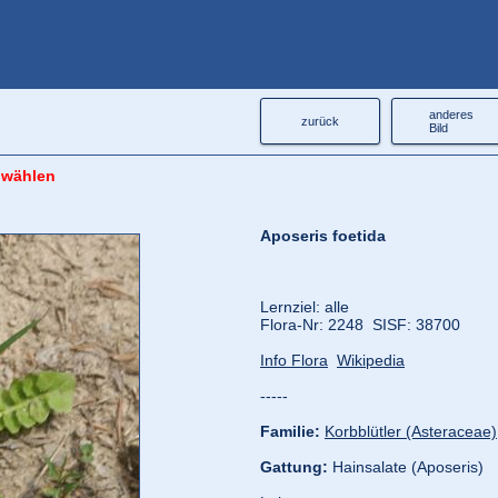
anderes
zurück
Bild
 wählen
Aposeris foetida
Lernziel: alle
Flora‑Nr: 2248 SISF: 38700
Info Flora
Wikipedia
-----
Familie:
Korbblütler (Asteraceae)
Gattung:
Hainsalate (Aposeris)