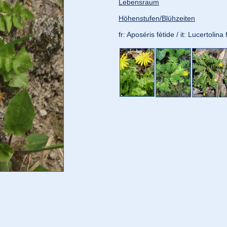
Lebensraum
Höhenstufen/Blühzeiten
fr: Aposéris fétide / it: Lucertolina