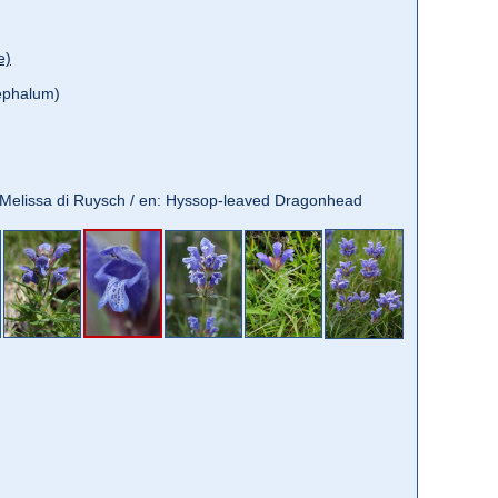
e)
ephalum)
t: Melissa di Ruysch / en: Hyssop-leaved Dragonhead