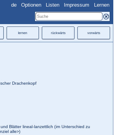
de
Optionen
Listen
Impressum
Lernen
lernen
rückwärts
vorwärts
ischer Drachenkopf
und Blätter lineal-lanzettlich (im Unterschied zu
ziel alle>)