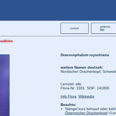
anderes
zurück
Bild
 wählen
Dracocephalum ruyschiana
weitere Namen deutsch:
Nordischer Drachenkopf, Schwed
Lernziel: alle
Flora‑Nr: 1591 SISF: 141800
Info Flora
Wikipedia
Beachte:
Stängel kurz behaart oder kahl 
Österreicher Drachenkopf
<Lern