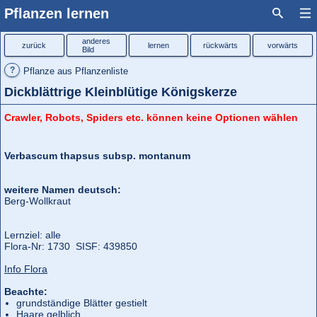
Pflanzen lernen
anderes
zurück
lernen
rückwärts
vorwärts
Bild
?
Pflanze aus Pflanzenliste
Dickblättrige Kleinblütige Königskerze
Crawler, Robots, Spiders etc. können keine Optionen wählen
Verbascum thapsus subsp. montanum
weitere Namen deutsch:
Berg-Wollkraut
Lernziel: alle
Flora‑Nr: 1730 SISF: 439850
Info Flora
Beachte:
grundständige Blätter gestielt
Haare gelblich