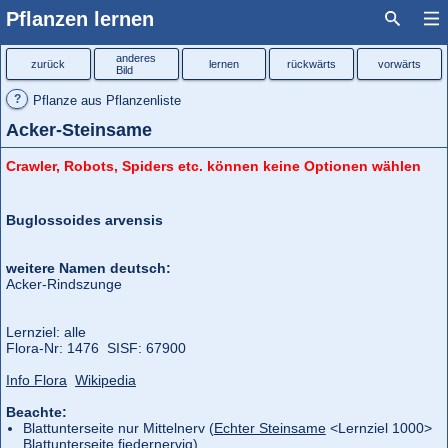
Pflanzen lernen
anderes
zurück
lernen
rückwärts
vorwärts
Bild
?
Pflanze aus Pflanzenliste
Acker-Steinsame
Crawler, Robots, Spiders etc. können keine Optionen wählen
Buglossoides arvensis
weitere Namen deutsch:
Acker-Rindszunge
Lernziel: alle
Flora‑Nr: 1476 SISF: 67900
Info Flora
Wikipedia
Beachte:
Blattunterseite nur Mittelnerv (
Echter Steinsame
<Lernziel 1000>
Blattunterseite fiedernervig)