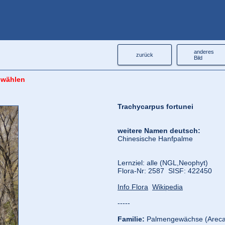
anderes
zurück
Bild
 wählen
Trachycarpus fortunei
weitere Namen deutsch:
Chinesische Hanfpalme
Lernziel: alle (NGL,
Neophyt)
Flora‑Nr: 2587 SISF: 422450
Info Flora
Wikipedia
-----
Familie:
Palmengewächse (Areca