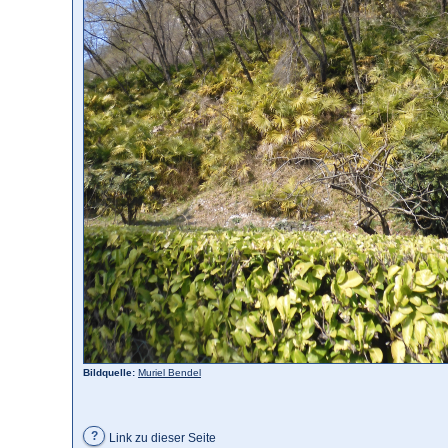
Bildquelle:
Muriel Bendel
?
Link zu dieser Seite