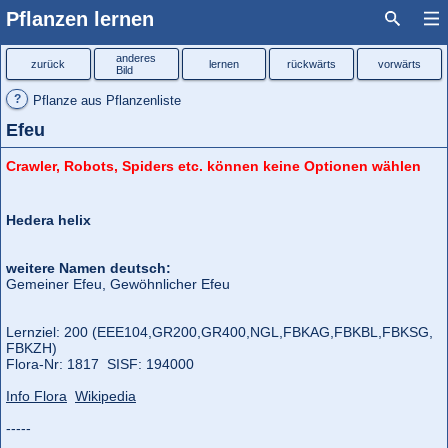
Pflanzen lernen
anderes
zurück
lernen
rückwärts
vorwärts
Bild
?
Pflanze aus Pflanzenliste
Efeu
Crawler, Robots, Spiders etc. können keine Optionen wählen
Hedera helix
weitere Namen deutsch:
Gemeiner Efeu, Gewöhnlicher Efeu
Lernziel: 200 (EEE104,
GR200,
GR400,
NGL,
FBKAG,
FBKBL,
FBKSG,
FBKZH)
Flora‑Nr: 1817 SISF: 194000
Info Flora
Wikipedia
-----