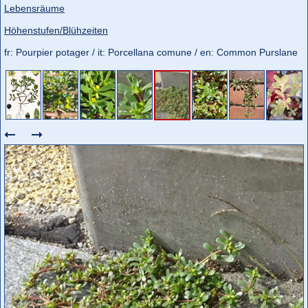
Lebensräume
Höhenstufen/Blühzeiten
fr: Pourpier potager / it: Porcellana comune / en: Common Purslane