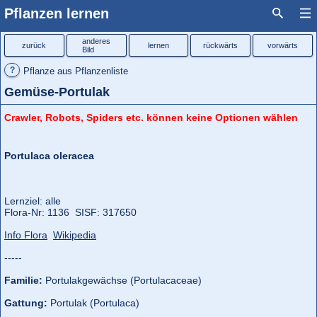
Pflanzen lernen
anderes
zurück
lernen
rückwärts
vorwärts
Bild
?
Pflanze aus Pflanzenliste
Gemüse-Portulak
Crawler, Robots, Spiders etc. können keine Optionen wählen
Portulaca oleracea
Lernziel: alle
Flora‑Nr: 1136 SISF: 317650
Info Flora
Wikipedia
-----
Familie:
Portulakgewächse (Portulacaceae)
Gattung:
Portulak (Portulaca)