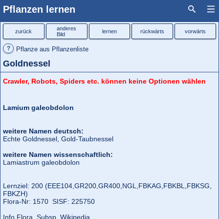
Pflanzen lernen
anderes
zurück
lernen
rückwärts
vorwärts
Bild
?
Pflanze aus Pflanzenliste
Goldnessel
Crawler, Robots, Spiders etc. können keine Optionen wählen
Lamium galeobdolon
weitere Namen deutsch:
Echte Goldnessel, Gold-Taubnessel
weitere Namen wissenschaftlich:
Lamiastrum galeobdolon
Lernziel: 200 (EEE104,
GR200,
GR400,
NGL,
FBKAG,
FBKBL,
FBKSG,
FBKZH)
Flora‑Nr: 1570 SISF: 225750
Info Flora
Subsp
Wikipedia