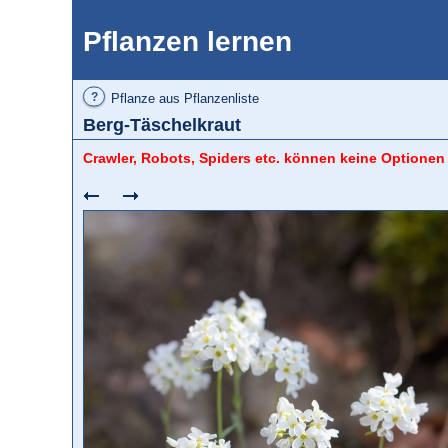
Pflanzen lernen
?
Pflanze aus Pflanzenliste
Berg-Täschelkraut
Crawler, Robots, Spiders etc. können keine Optionen