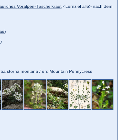
äuliches Voralpen-Täschelkraut
<Lernziel alle> nach dem
ae)
)
 Erba storna montana / en: Mountain Pennycress