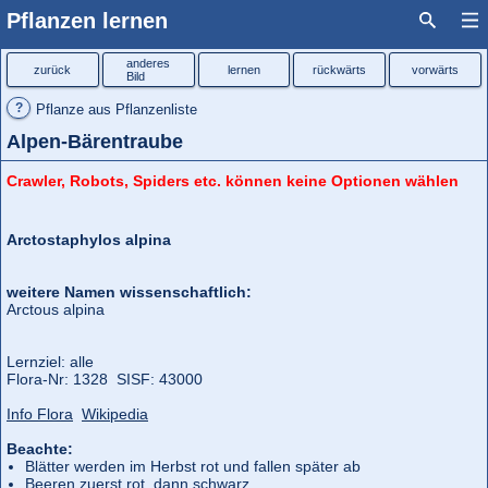
Pflanzen lernen
anderes
zurück
lernen
rückwärts
vorwärts
Bild
?
Pflanze aus Pflanzenliste
Alpen-Bärentraube
Crawler, Robots, Spiders etc. können keine Optionen wählen
Arctostaphylos alpina
weitere Namen wissenschaftlich:
Arctous alpina
Lernziel: alle
Flora‑Nr: 1328 SISF: 43000
Info Flora
Wikipedia
Beachte:
Blätter werden im Herbst rot und fallen später ab
Beeren zuerst rot, dann schwarz