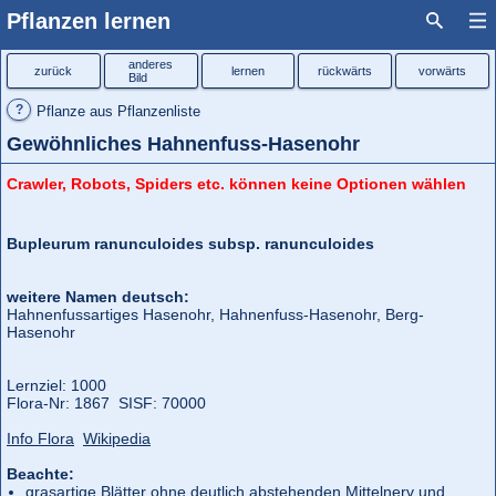
Pflanzen lernen
anderes
zurück
lernen
rückwärts
vorwärts
Bild
?
Pflanze aus Pflanzenliste
Gewöhnliches Hahnenfuss-Hasenohr
Crawler, Robots, Spiders etc. können keine Optionen wählen
Bupleurum ranunculoides subsp. ranunculoides
weitere Namen deutsch:
Hahnenfussartiges Hasenohr, Hahnenfuss-Hasenohr, Berg-
Hasenohr
Lernziel: 1000
Flora‑Nr: 1867 SISF: 70000
Info Flora
Wikipedia
Beachte:
grasartige Blätter ohne deutlich abstehenden Mittelnerv und