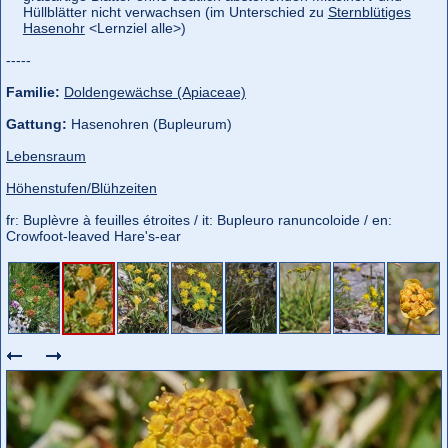
Hüllblätter nicht verwachsen (im Unterschied zu
Sternblütiges
Hasenohr
<Lernziel alle>)
-----
Familie:
Doldengewächse (Apiaceae)
Gattung:
Hasenohren (Bupleurum)
Lebensraum
Höhenstufen/Blühzeiten
fr: Buplèvre à feuilles étroites / it: Bupleuro ranuncoloide / en:
Crowfoot-leaved Hare's-ear