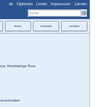
de
Optionen
Listen
Impressum
Lernen
lernen
rückwärts
vorwärts
Rose, Kleinblättrige Rose
g verschmälert