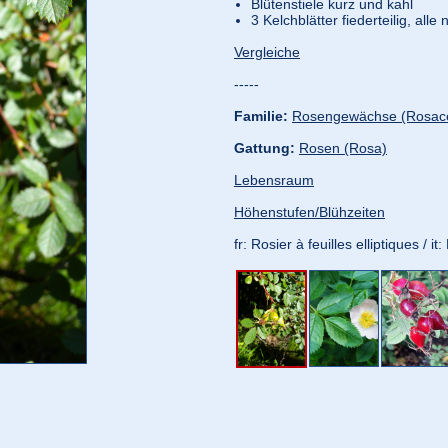
Blütenstiele kurz und kahl
3 Kelchblätter fiederteilig, all
Vergleiche
-----
Familie:
Rosengewächse (Rosac
Gattung:
Rosen (Rosa)
Lebensraum
Höhenstufen/Blühzeiten
fr: Rosier à feuilles elliptiques / i