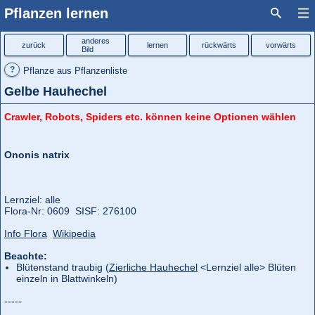
Pflanzen lernen
anderes
zurück
lernen
rückwärts
vorwärts
Bild
?
Pflanze aus Pflanzenliste
Gelbe Hauhechel
Crawler, Robots, Spiders etc. können keine Optionen wählen
Ononis natrix
Lernziel: alle
Flora‑Nr: 0609 SISF: 276100
Info Flora
Wikipedia
Beachte:
Blütenstand traubig (
Zierliche Hauhechel
<Lernziel alle> Blüten
einzeln in Blattwinkeln)
-----