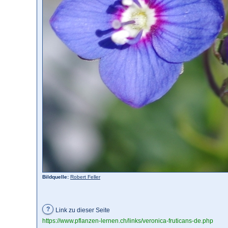
Bildquelle:
Robert Feller
?
Link zu dieser Seite
https://www.pflanzen-lernen.ch/links/veronica-fruticans-de.php