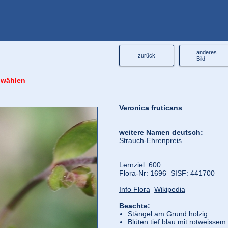
anderes
zurück
Bild
 wählen
Veronica fruticans
weitere Namen deutsch:
Strauch-Ehrenpreis
Lernziel: 600
Flora‑Nr: 1696 SISF: 441700
Info Flora
Wikipedia
Beachte:
Stängel am Grund holzig
Blüten tief blau mit rotweissem