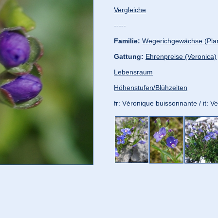
Vergleiche
-----
Familie:
Wegerichgewächse (Pla
Gattung:
Ehrenpreise (Veronica)
Lebensraum
Höhenstufen/Blühzeiten
fr: Véronique buissonnante / it: V