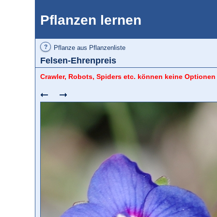
Pflanzen lernen
?
Pflanze aus Pflanzenliste
Felsen-Ehrenpreis
Crawler, Robots, Spiders etc. können keine Optionen