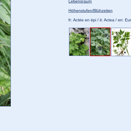
Lebensraum
Höhenstufen/Blühzeiten
fr: Actée en épi / it: Actea / en: 