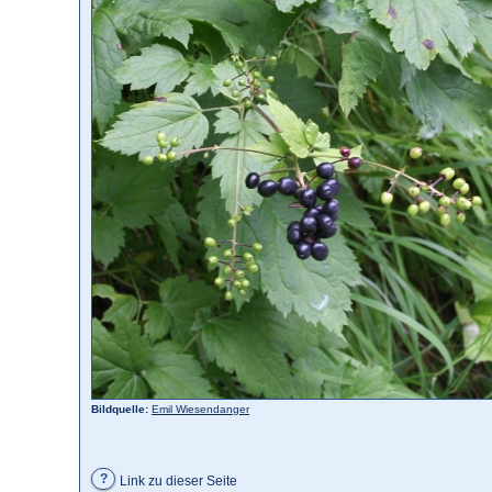
Bildquelle:
Emil Wiesendanger
?
Link zu dieser Seite