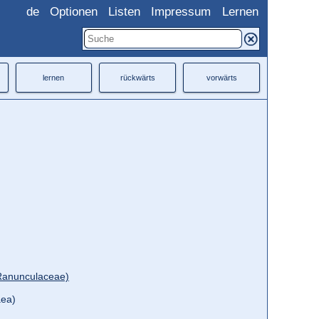
de
Optionen
Listen
Impressum
Lernen
lernen
rückwärts
vorwärts
Ranunculaceae)
aea)