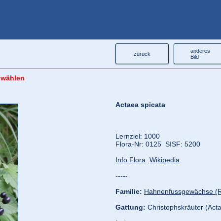
anderes
zurück
Bild
 wählen
Actaea spicata
Lernziel: 1000
Flora‑Nr: 0125 SISF: 5200
Info Flora
Wikipedia
-----
Familie:
Hahnenfussgewächse (
Gattung:
Christophskräuter (Act