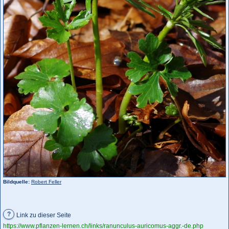
Bildquelle:
Robert Feller
?
Link zu dieser Seite
https://www.pflanzen-lernen.ch/links/ranunculus-auricomus-aggr.-de.php