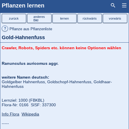
Pflanzen lernen
anderes
zurück
lernen
rückwärts
vorwärts
Bild
?
Pflanze aus Pflanzenliste
Gold-Hahnenfuss
Crawler, Robots, Spiders etc. können keine Optionen wählen
Ranunculus auricomus aggr.
weitere Namen deutsch:
Goldgelber Hahnenfuss, Goldschopf-Hahnenfuss, Goldhaar-
Hahnenfuss
Lernziel: 1000 (FBKBL)
Flora‑Nr: 0166 SISF: 337300
Info Flora
Wikipedia
-----