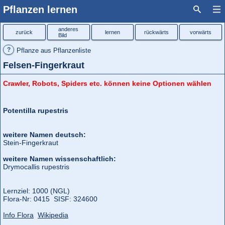
Pflanzen lernen
anderes
zurück
lernen
rückwärts
vorwärts
Bild
?
Pflanze aus Pflanzenliste
Felsen-Fingerkraut
Crawler, Robots, Spiders etc. können keine Optionen wählen
Potentilla rupestris
weitere Namen deutsch:
Stein-Fingerkraut
weitere Namen wissenschaftlich:
Drymocallis rupestris
Lernziel: 1000 (NGL)
Flora‑Nr: 0415 SISF: 324600
Info Flora
Wikipedia