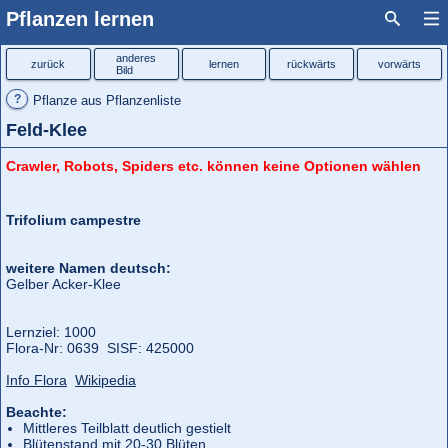
Pflanzen lernen
anderes
zurück
lernen
rückwärts
vorwärts
Bild
?
Pflanze aus Pflanzenliste
Feld-Klee
Crawler, Robots, Spiders etc. können keine Optionen wählen
Trifolium campestre
weitere Namen deutsch:
Gelber Acker-Klee
Lernziel: 1000
Flora‑Nr: 0639 SISF: 425000
Info Flora
Wikipedia
Beachte:
Mittleres Teilblatt deutlich gestielt
Blütenstand mit 20-30 Blüten