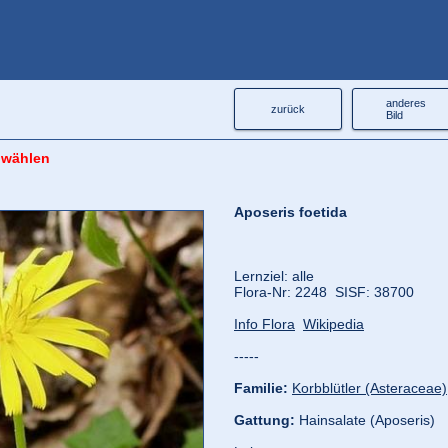
anderes
zurück
Bild
 wählen
Aposeris foetida
Lernziel: alle
Flora‑Nr: 2248 SISF: 38700
Info Flora
Wikipedia
-----
Familie:
Korbblütler (Asteraceae)
Gattung:
Hainsalate (Aposeris)