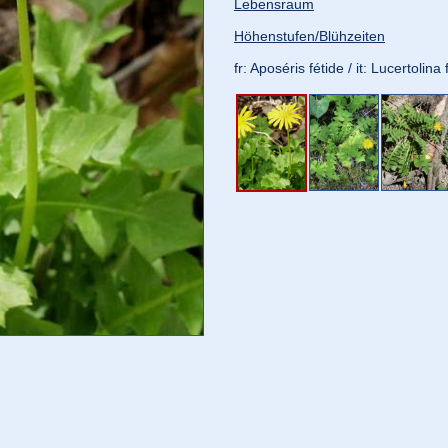
Lebensraum
Höhenstufen/Blühzeiten
fr: Aposéris fétide / it: Lucertolina