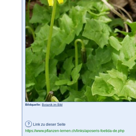
Bildquelle:
Botanik im Bild
?
Link zu dieser Seite
https://www.pflanzen-lernen.ch/links/aposeris-foetida-de.php