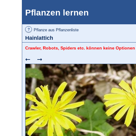
Pflanzen lernen
?
Pflanze aus Pflanzenliste
Hainlattich
Crawler, Robots, Spiders etc. können keine Optionen